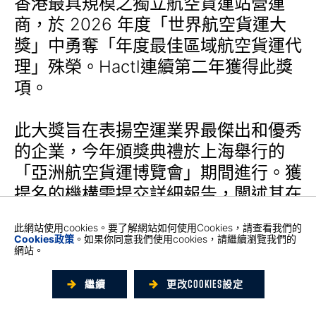
香港最具規模之獨立航空貨運站營運
商，於 2026 年度「世界航空貨運大
獎」中勇奪「年度最佳區域航空貨運代
理」殊榮。Hactl連續第二年獲得此獎
項。
此大獎旨在表揚空運業界最傑出和優秀
的企業，今年頒獎典禮於上海舉行的
「亞洲航空貨運博覽會」期間進行。獲
提名的機構需提交詳細報告，闡述其在
業界的傑出表現；獨立評審團則根據營
此網站使用cookies。要了解網站如何使用Cookies，請查看我們的
運效率、技術整合、安全與保安水平、
Cookies政策
。如果你同意我們使用cookies，請繼續瀏覽我們的
網站。
客戶滿意度，以及基礎建設與設施五大
準則進行評選，並透過業界投票選出各
繼續
更改COOKIES設定
個獎項得主。