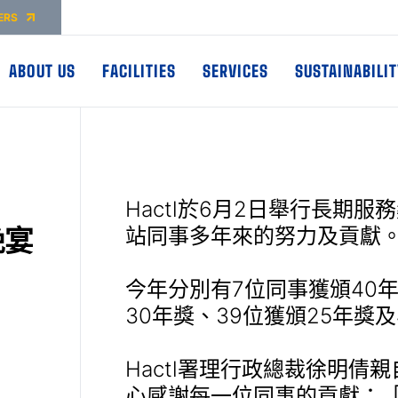
ERS
ABOUT US
FACILITIES
SERVICES
SUSTAINABILIT
Hactl於6月2日舉行長期
晚宴
站同事多年來的努力及貢獻
今年分別有7位同事獲頒40年
30年獎、39位獲頒25年獎及
Hactl署理行政總裁徐明
心感謝每一位同事的貢獻：