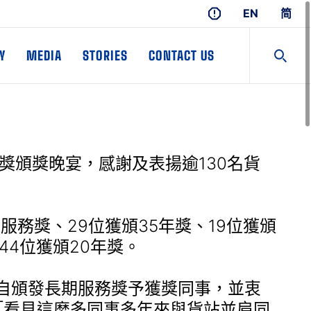
EN
简
Y
MEDIA
STORIES
CONTACT US
服務獎頒獎晚宴，感謝及表揚逾130名貨
。
服務獎、29位獲頒35年獎、19位獲頒
44位獲頒20年獎。
倩親自頒發長期服務獎予獲獎同事，並衷
「看見這麼多同事多年來與貨站並肩同