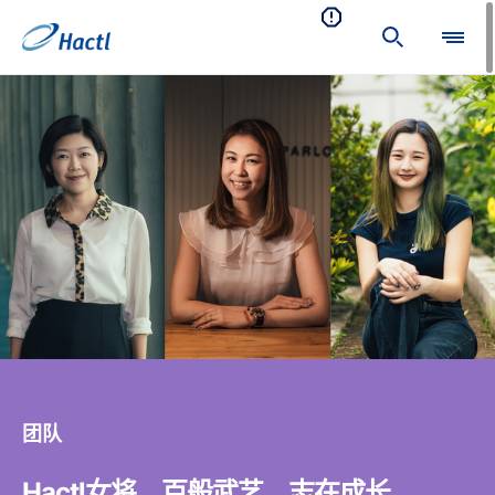
团队
Hactl女将 百般武艺 志在成长