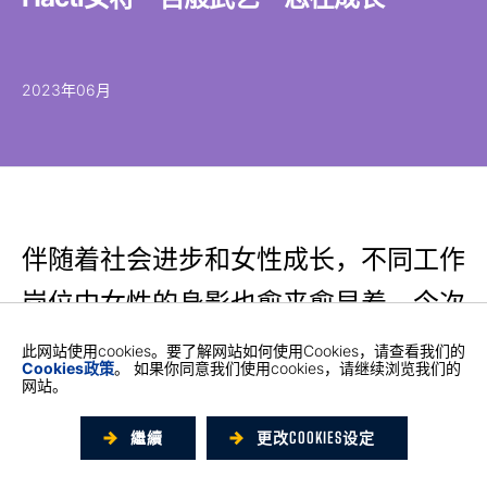
2023年06月
伴随着社会进步和女性成长，不同工作
岗位中女性的身影也愈来愈显着。今次
我们穿梭香港空运货站（Hactl），探
此网站使用cookies。要了解网站如何使用Cookies，请查看我们的
Cookies政策
。 如果你同意我们使用cookies，请继续浏览我们的
访各怀绝技、百般武艺在一身的Hactl
网站。
女将。
繼續
更改COOKIES设定