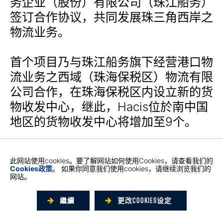
务企业（股份）有限公司（珠江船务）
签订合作协议，共同发展珠三角西岸之
物流业务。
首个项目乃与珠江船务旗下经营港口物
流业务之西域（珠海保税区）物流有限
公司合作，在珠海保税区内设立新的货
物收发中心，继此，Hacis位於南中国
地区的货物收发中心将增加至9个。
Hacis此最新货物收发中心将有助实现
此网站使用cookies。要了解网站如何使用Cookies，请查看我们的
其长远目标，加强其超级中国幹线陆空
Cookies政策
。 如果你同意我们使用cookies，请继续浏览我们的
网站。
联运服务网络，同时助其於珠海地区积
极拓展当地市场，把握港珠澳大桥开通
繼續
更改COOKIES设定
後的重大机遇。此新货物收发中心将全