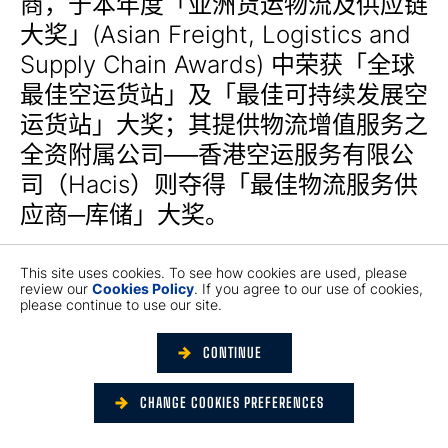
商，于本年度「亚洲货运物流及供应链
大奖」(Asian Freight, Logistics and
Supply Chain Awards) 中荣获「全球
最佳空运货站」及「最佳可持续发展空
运货站」大奖；其提供物流增值服务之
全资附属公司──香港空运服务有限公
司（Hacis）则夺得「最佳物流服务供
应商─库储」大奖。
「亚洲货运物流及供应链大奖」旨在表
This site uses cookies. To see how cookies are used, please
review our
Cookies Policy
. If you agree to our use of cookies,
扬于领导能力、优秀服务水平、创新科
please continue to use our site.
技、卓越顾客关系管理及稳健营运措施
CONTINUE
方面具杰出表现的业界企业，包括空运
及海运、机场与港口及行内其他相关的
CHANGE COOKIES PREFERENCES
专业机构。